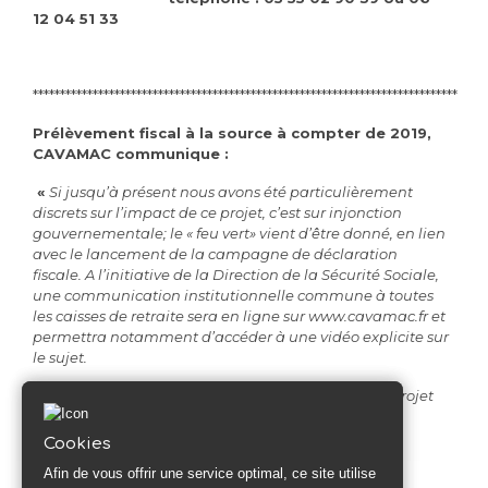
12 04 51 33
******************************************************************************
Prélèvement fiscal à la source à compter de 2019,
CAVAMAC communique :
«
Si jusqu’à présent nous avons été particulièrement
discrets sur l’impact de ce projet, c’est sur injonction
gouvernementale; le « feu vert» vient d’être donné, en lien
avec le lancement de la campagne de déclaration
fiscale. A l’initiative de la Direction de la Sécurité Sociale,
une communication institutionnelle commune à toutes
les caisses de retraite sera en ligne sur
www.cavamac.fr
et
permettra notamment d’accéder à une vidéo explicite sur
le sujet.
La CAVAMAC assurera une communication sur ce projet
jusqu’à sa mise en oeuvre.
Cookies
Cookies
Afin de vous offrir une service optimal, ce site utilise
Afin de vous offrir une service optimal, ce site utilise