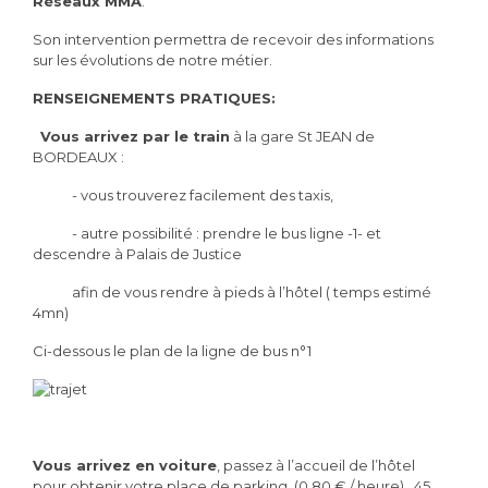
Réseaux MMA
.
Son intervention permettra de recevoir des informations
sur les évolutions de notre métier.
RENSEIGNEMENTS PRATIQUES:
Vous arrivez par le train
à la gare St JEAN de
BORDEAUX :
- vous trouverez facilement des taxis,
- autre possibilité : prendre le bus ligne -1- et
descendre à Palais de Justice
afin de vous rendre à pieds à l’hôtel ( temps estimé
4mn)
Ci-dessous le plan de la ligne de bus n°1
Vous arrivez en voiture
, passez à l’accueil de l’hôtel
pour obtenir votre place de parking. (0.80 € / heure) . 45