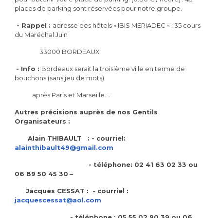
places de parking sont réservées pour notre groupe.
- Rappel :
adresse des hôtels « IBIS MERIADEC » : 35 cours
du Maréchal Juin
33000 BORDEAUX
- Info :
Bordeaux serait la troisième ville en terme de
bouchons (sans jeu de mots)
après Paris et Marseille…
.
Autres précisions auprès de nos
G
entils
O
rganisateurs :
Alain THIBAULT
:
- courriel:
alainthibault49@gmail.com
- téléphone: 02 41 63 02 33 ou
06 89 50 45 30
–
Jacques CESSAT
:
- courriel :
jacquescessat@aol.com
- téléphone : 05 55 02 90 39 ou
06