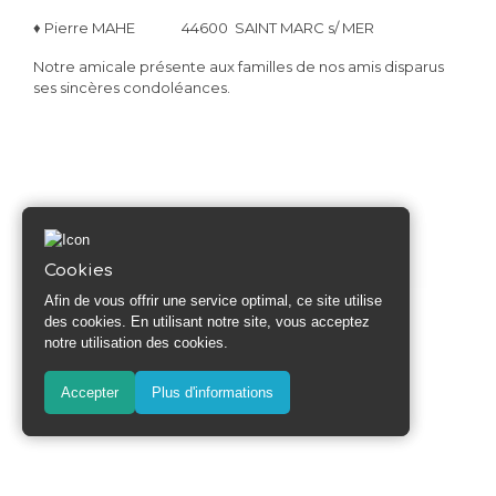
♦
Pierre MAHE 44600 SAINT MARC s/ MER
Notre amicale présente aux familles de nos amis disparus
ses sincères condoléances.
Cookies
Cookies
Afin de vous offrir une service optimal, ce site utilise
Afin de vous offrir une service optimal, ce site utilise
des cookies. En utilisant notre site, vous acceptez
des cookies. En utilisant notre site, vous acceptez
notre utilisation des cookies.
notre utilisation des cookies.
Accepter
Accepter
Plus d'informations
Plus d'informations