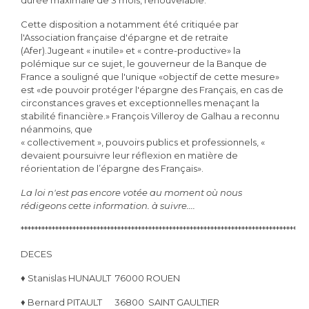
durée maximale de 3 mois, renouvelable.
Cette disposition a notamment été critiquée par
l'Association française d'épargne et de
retraite
(Afer).Jugeant « inutile» et « contre-productive» la
polémique sur ce sujet, le
gouverneur de la Banque de
France a souligné que l'unique «objectif de cette mesure»
est «de
pouvoir protéger l'épargne des Français, en cas de
circonstances graves et exceptionnelles
menaçant la
stabilité financière.» François Villeroy de Galhau a reconnu
néanmoins, que
« collectivement », pouvoirs publics et professionnels, «
devaient poursuivre leur réflexion en
matière de
réorientation de l’épargne des Français».
La loi n'est pas encore votée au moment où nous
rédigeons cette information. à suivre....
***********************************************************************************
DECES
♦ Stanislas HUNAULT 76000 ROUEN
♦
Bernard PITAULT 36800 SAINT GAULTIER