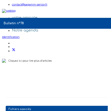
contact@sagamm-senior.fr
votre amicale
Qui sommes-nous ?
Bulletin n°78
Nos Partenaires
Notre agenda
Identification
Cliquez ici pour lire plus d'articles
Fichiers associés