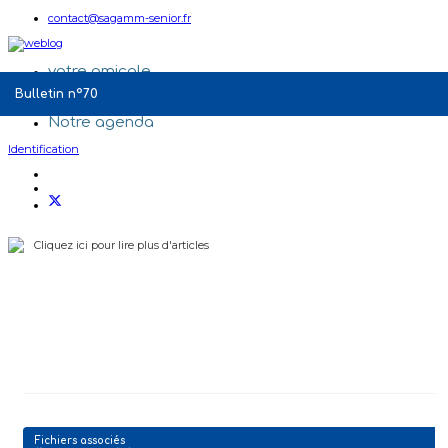
contact@sagamm-senior.fr
votre amicale
Qui sommes-nous ?
Bulletin n°70
Nos Partenaires
Notre agenda
Identification
Cliquez ici pour lire plus d'articles
Fichiers associés